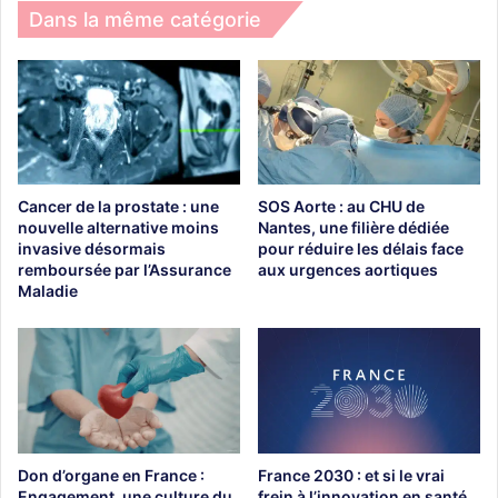
Dans la même catégorie
Cancer de la prostate : une
SOS Aorte : au CHU de
nouvelle alternative moins
Nantes, une filière dédiée
invasive désormais
pour réduire les délais face
remboursée par l’Assurance
aux urgences aortiques
Maladie
Don d’organe en France :
France 2030 : et si le vrai
Engagement, une culture du
frein à l’innovation en santé,