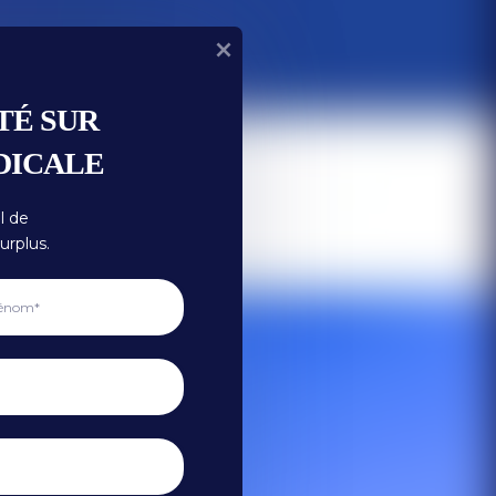
É SUR 
DICALE
 de 
urplus.