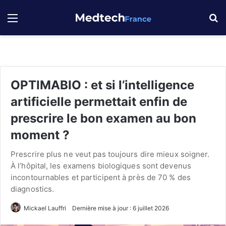
Menu
R
OPTIMABIO : et si l’intelligence
artificielle permettait enfin de
prescrire le bon examen au bon
moment ?
Prescrire plus ne veut pas toujours dire mieux soigner.
À l’hôpital, les examens biologiques sont devenus
incontournables et participent à près de 70 % des
diagnostics.
Mickael Lauffri
Dernière mise à jour : 6 juillet 2026