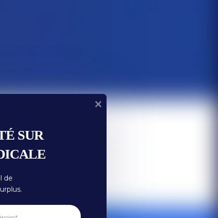
É SUR 
DICALE
 de 
urplus.